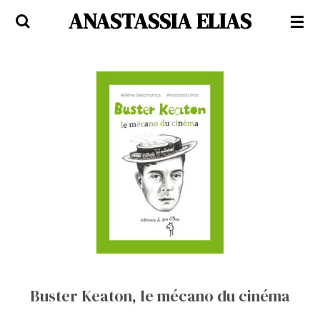
ANASTASSIA ELIAS
Passer
au
contenu
principal
Buster Keaton, le mécano du cinéma