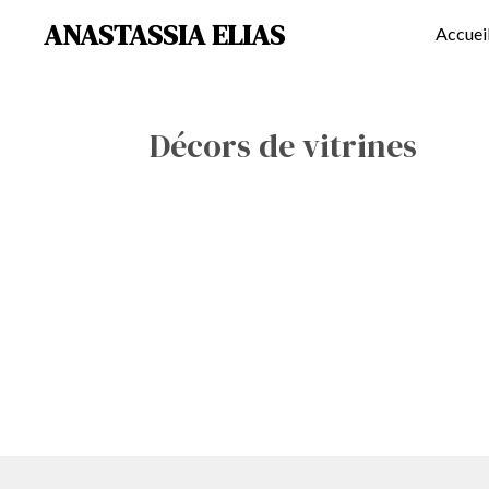
ANASTASSIA ELIAS
Passer
Accuei
au
contenu
principal
Décors de vitrines